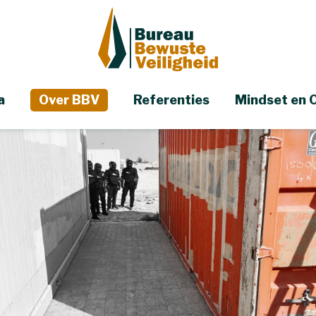
a
Over BBV
Referenties
Mindset en 