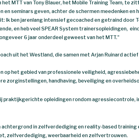
 het MTT van Tony Blauer, het Mobile Training Team, te zitt
n en seminars geven, achter de schermen meedenken en h
t: Ik ben jarenlang intensief gecoached en getraind door T
ende, en heb veel SPEAR System trainersopleidingen, ein
 ongeveer 6 jaar onderdeel geweest van het MTT."
coach uit het Westland, die samen met Arjan Ruinard actief
en op het gebied van professionele veiligheid, agressiebe
e zorginstellingen, handhaving, beveiliging en overheids
bij praktijkgerichte opleidingen rondom agressiecontrole, i
achtergrond in zelfverdediging en reality-based training e
et, zelfverdediging, weerbaarheid en zelfvertrouwen.