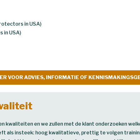
rotectors in USA)
s in USA)
IER VOOR ADVIES, INFORMATIE OF KENNISMAKINGS
waliteit
gen kwaliteiten en we zullen met de klant onderzoeken welke
eft als insteek: hoog kwalitatieve, prettig te volgen train