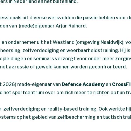
rs in Nederland en het buitenland.
fessionals uit diverse werkvelden die passie hebben voor d
anden van (mede)eigenaar Arjan Ruinard.
r en ondernemer uit het Westland (omgeving Naaldwijk), vo
heersing, zelfverdediging en weerbaarheidstraining. Hij i
 opleidingen en seminars verzorgt voor onder meer zorgins
ie met agressie of geweld kunnen worden geconfronteerd.
tot 2026) mede-eigenaar van
Defence Academy
en
CrossFi
ld het sportcentrum over om zich meer te richten op hun t
n, zelfverdediging en reality-based training. Ook werkte h
Systems op het gebied van zelfbescherming en tactisch tra